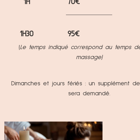
1H
70€
1H30
95€
(
Le temps indiqué correspond au temps d
massage)
Dimanches et jours fériés : un supplément d
sera demandé.