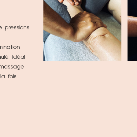
e pressions
imination
ulé. Idéal
le massage
a fois