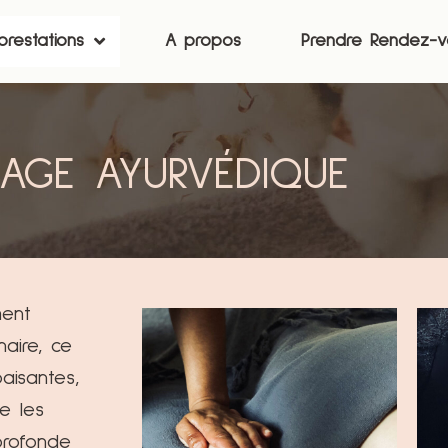
 prestations
A propos
Prendre Rendez-v
AGE AYURVÉDIQUE
ment
naire, ce
aisantes,
se les
profonde